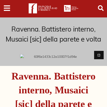
Digital
Humanities
Donazioni
Ravenna. Battistero interno,
Musaici [sic] della parete e volta
Pubblicazioni
Collezioni
Arti Applicate
Ravenna. Battistero
Cataloghi storici
interno, Musaici
Dipinti
Disegni
[sic] della parete e