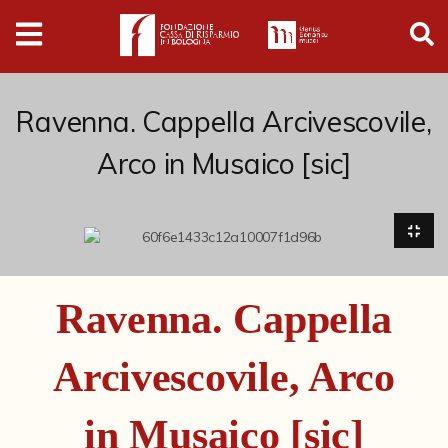
Digital
Humanities
Donazioni
Ravenna. Cappella Arcivescovile,
Arco in Musaico [sic]
Pubblicazioni
Collezioni
Arti Applicate
Ravenna. Cappella
Cataloghi storici
Arcivescovile, Arco
Dipinti
Disegni
in Musaico [sic]