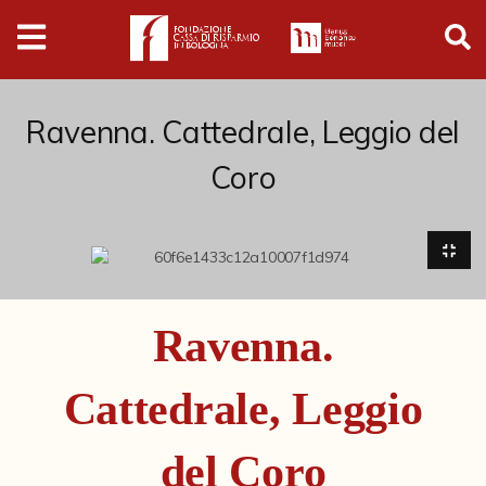
Digital
Humanities
Donazioni
Ravenna. Cattedrale, Leggio del
Coro
Pubblicazioni
Collezioni
Arti Applicate
Ravenna.
Cataloghi storici
Cattedrale, Leggio
Dipinti
Disegni
del Coro