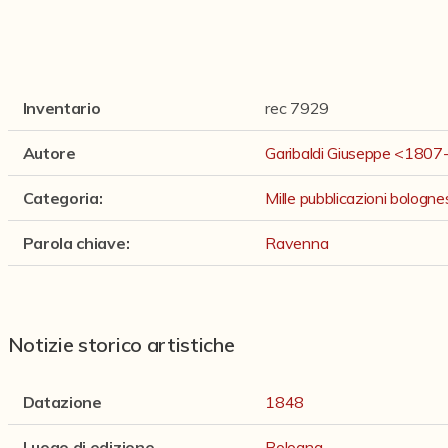
Inventario
rec 7929
Autore
Garibaldi Giuseppe <180
Categoria
:
Mille pubblicazioni bologn
Parola chiave
:
Ravenna
Notizie storico artistiche
Datazione
1848
Luogo di edizione
Bologna