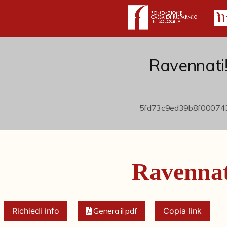
Ravennati
Ravennat
Richiedi info
Genera il pdf
Copia link