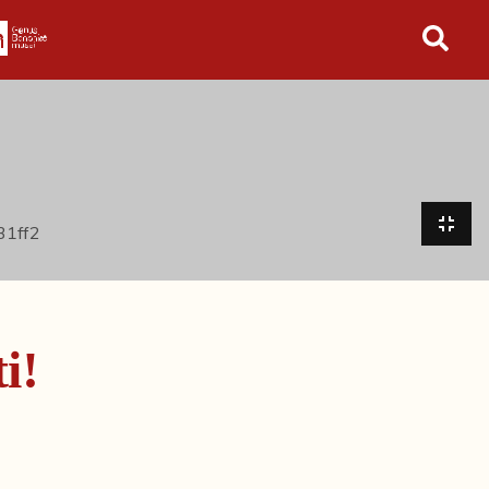
in tutto l'archivio
!
i!