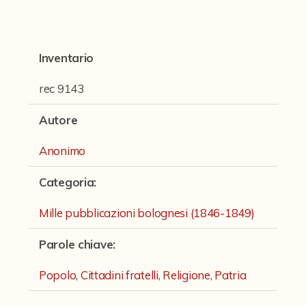
Fondi archivistici e raccolte documentarie
Aemilia Ars
Inventario
Collezione Brighetti
Collezione Matteuzzi
rec 9143
Fondo doc. Cinti
Autore
Ex libris Cavalieri
Anonimo
Fondo Puntoni
Categoria
:
Fondo Alfredo Testoni
Mille pubblicazioni bolognesi (1846-1849)
Mille pubblicazioni bolognesi (1846-1849)
Parole chiave
:
Fondi Fotografici
Fotografia e Nuovi Media
Popolo
,
Cittadini fratelli
,
Religione
,
Patria
Manoscritti