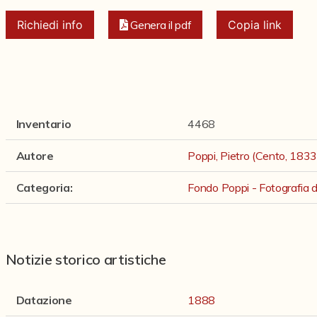
Richiedi info
Genera il pdf
Copia link
Inventario
4468
Autore
Poppi, Pietro (Cento, 183
Categoria
:
Fondo Poppi - Fotografia de
Notizie storico artistiche
Datazione
1888