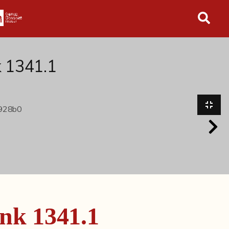
in tutto l'archivio
k 1341.1
nk 1341.1