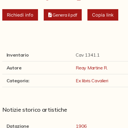
Richiedi info
Genera il pdf
Copia link
Inventario
Cav 1341.1
Autore
Reay Martine R.
Categoria
:
Ex libris Cavalieri
Notizie storico artistiche
Datazione
1906