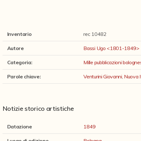
Inventario
rec 10482
Autore
Bassi Ugo <1801-1849>
Categoria
:
Mille pubblicazioni bologn
Parole chiave
:
Venturini Giovanni
,
Nuova I
Notizie storico artistiche
Datazione
1849
Luogo di edizione
Bologna