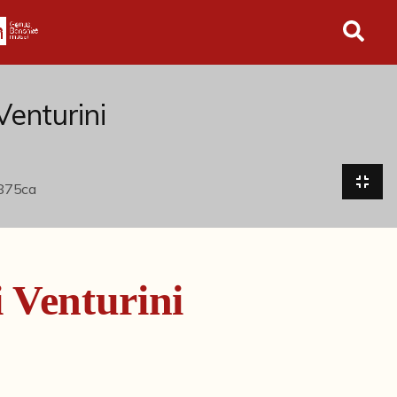
in tutto l'archivio
Venturini
 Venturini