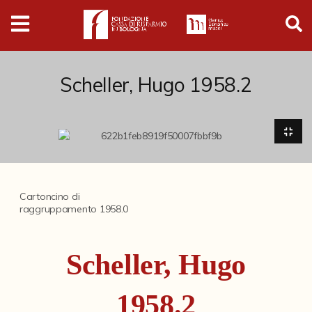
Digital
Humanities
Donazioni
Scheller, Hugo 1958.2
Pubblicazioni
Collezioni
Cartoncino di
raggruppamento 1958.0
Arti Applicate
Cataloghi storici
Scheller, Hugo
Dipinti
Disegni
1958.2