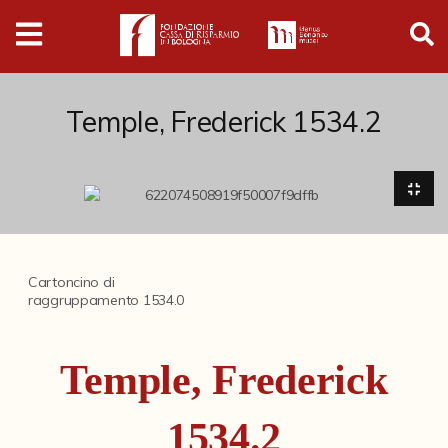
Digital
Humanities
Donazioni
Temple, Frederick 1534.2
Pubblicazioni
Collezioni
Cartoncino di
raggruppamento 1534.0
Arti Applicate
Cataloghi storici
Temple, Frederick
Dipinti
Disegni
1534.2