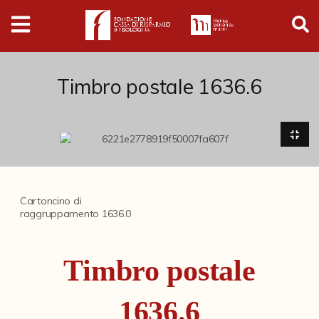
Digital
Humanities
Donazioni
Timbro postale 1636.6
Pubblicazioni
Collezioni
Cartoncino di
raggruppamento 1636.0
Arti Applicate
Cataloghi storici
Timbro postale
Dipinti
Disegni
1636.6