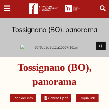
Digital
Humanities
Donazioni
Tossignano (BO), panorama
Pubblicazioni
Collezioni
Tossignano (BO),
Arti Applicate
panorama
Cataloghi storici
Dipinti
Genera il pdf
Richiedi info
Copia link
Disegni