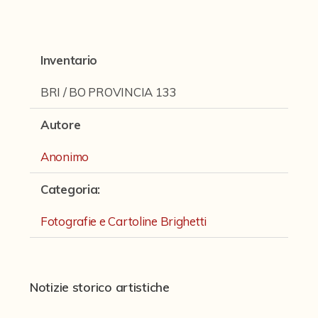
Fondi archivistici e raccolte documentarie
Fondi Fotografici
Inventario
Archivio Ferrari
Fondo Bettini
BRI / BO PROVINCIA 133
Fondo Fantini
Autore
Fondo Fototecnica
Anonimo
Fondo Gonni
Categoria
:
Fondo Michelini
Fotografie e Cartoline Brighetti
Fondo Mingazzi
Fondo Poppi - Fotografia dell'Emilia
Fondo Romagnoli
Notizie storico artistiche
Fotografie e Cartoline Brighetti