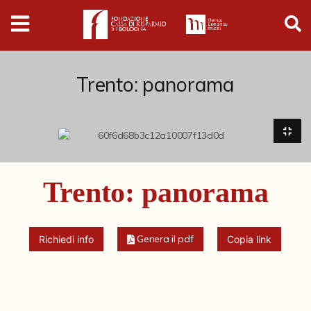
Digital
Humanities
Donazioni
Trento: panorama
Pubblicazioni
Collezioni
Trento: panorama
Arti Applicate
Cataloghi storici
Genera il pdf
Richiedi info
Copia link
Dipinti
Disegni