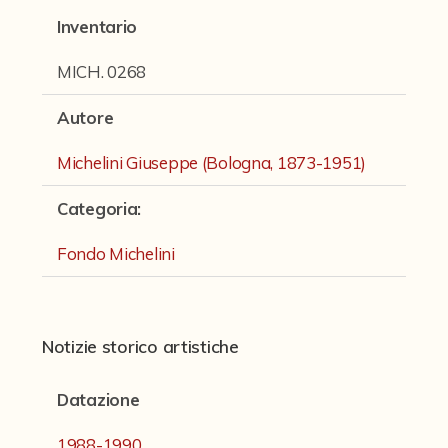
Fondi archivistici e raccolte documentarie
Inventario
Fondi Fotografici
MICH. 0268
Archivio Ferrari
Autore
Fondo Bettini
Michelini Giuseppe (Bologna, 1873-1951)
Fondo Fantini
Fondo Fototecnica
Categoria
:
Fondo Gonni
Fondo Michelini
Fondo Michelini
Fondo Mingazzi
Notizie storico artistiche
Fondo Poppi - Fotografia dell'Emilia
Datazione
Fondo Romagnoli
Fotografie e Cartoline Brighetti
1988-1990