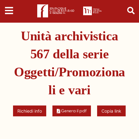
Digital
Humanities
Unità archivistica
Donazioni
567 della serie
Pubblicazioni
Oggetti/Promoziona
Collezioni
li e vari
Arti Applicate
Cataloghi storici
Genera il pdf
Richiedi info
Copia link
Dipinti
Disegni