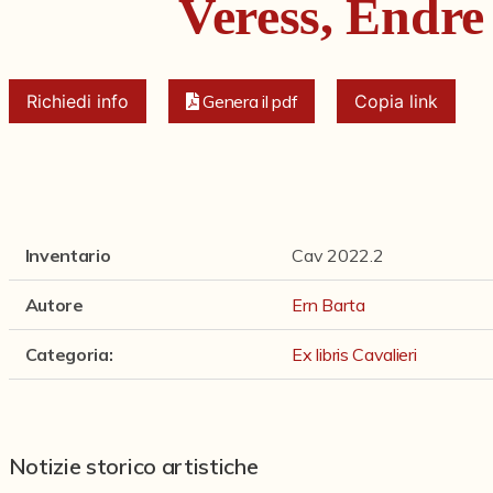
Veress, Endre
Richiedi info
Genera il pdf
Copia link
Inventario
Cav 2022.2
Autore
Ern Barta
Categoria
:
Ex libris Cavalieri
Notizie storico artistiche