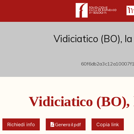
Vidiciatico (BO), l
Vidiciatico (BO),
Richiedi info
Genera il pdf
Copia link