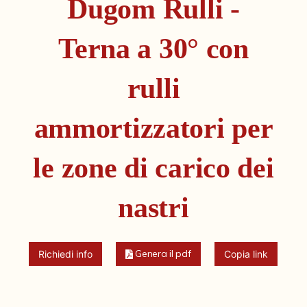
Dugom Rulli -
Fondi archivistici e raccolte documentarie
Fondi Fotografici
Terna a 30° con
Archivio Ferrari
rulli
Fondo Bettini
Fondo Fantini
ammortizzatori per
Fondo Fototecnica
le zone di carico dei
Fondo Gonni
Fondo Michelini
nastri
Fondo Mingazzi
Fondo Poppi - Fotografia dell'Emilia
Genera il pdf
Richiedi info
Copia link
Fondo Romagnoli
Fotografie e Cartoline Brighetti