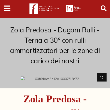
Digital
Humanities
Donazioni
Zola Predosa - Dugom Rulli -
Terna a 30° con rulli
Pubblicazioni
ammortizzatori per le zone di
carico dei nastri
Collezioni
Arti Applicate
Cataloghi storici
Dipinti
Zola Predosa -
Disegni