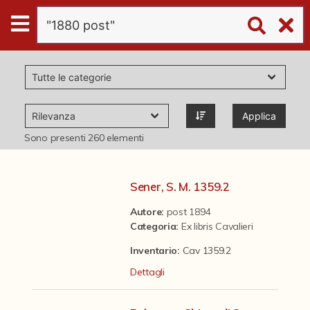
Digital
Humanities
Donazioni
Applica
Pubblicazioni
Sono presenti
260
elementi
Collezioni
Sener, S. M. 1359.2
Autore:
post 1894
virtual tour
Categoria
:
Ex libris Cavalieri
Inventario:
Cav 1359.2
Il progetto Digital Humanities
Dettagli