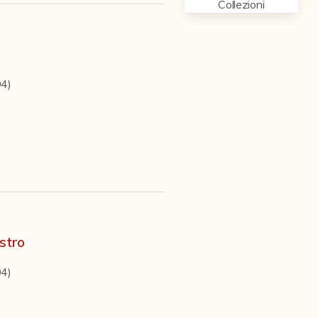
Collezioni
94)
ostro
94)