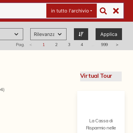
in tutto l'archivio
Applica
Pag.
<
1
2
3
4
…
999
>
Virtual Tour
94)
La Cassa di
Risparmio nelle