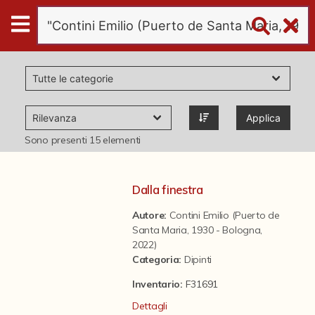
Digital
Humanities
Donazioni
Applica
Pubblicazioni
Sono presenti
15
elementi
Collezioni
Dalla finestra
Autore:
Contini Emilio (Puerto de
virtual tour
Santa Maria, 1930 - Bologna,
2022)
Categoria
:
Dipinti
Il progetto Digital Humanities
Inventario:
F31691
Dettagli