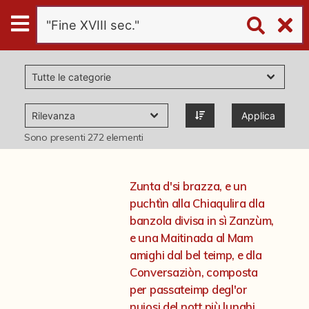
Digital
Humanities
Donazioni
Applica
Pubblicazioni
Sono presenti
272
elementi
Collezioni
Zunta d'si brazza, e un
puchtìn alla Chiaqulira dla
virtual tour
banzola divisa in sì Zanzùm,
e una Maitinada al Mam
amighi dal bel teimp, e dla
Il progetto Digital Humanities
Conversaziòn, composta
per passateimp degl'or
nuiosi del nott più lunghi