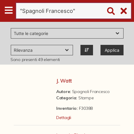
Digital
Humanities
Donazioni
Applica
Pubblicazioni
Sono presenti
49
elementi
Collezioni
J. Watt
Autore:
Spagnoli Francesco
virtual tour
Categoria
:
Stampe
Inventario:
F30388
Il progetto Digital Humanities
Dettagli