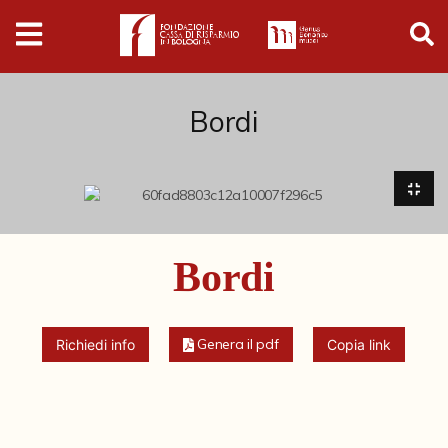
Digital
Humanities
Donazioni
Bordi
Pubblicazioni
Collezioni
Bordi
Arti Applicate
Cataloghi storici
Genera il pdf
Richiedi info
Copia link
Dipinti
Disegni