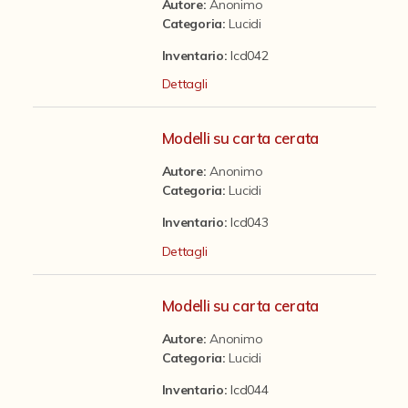
Autore:
Anonimo
Fondi archivistici e raccolte documentarie
Categoria
:
Lucidi
Aemilia Ars
Inventario:
lcd042
Biancheria d'abbigliamento
Dettagli
Biancheria d'arredo
Modelli su carta cerata
Carta - modello
Autore:
Anonimo
Diplomi Aemilia Ars
Categoria
:
Lucidi
Disegni Aemilia Ars
Inventario:
lcd043
Disegni-modello
Dettagli
Documenti Aemilia Ars
Modelli su carta cerata
Elementi
Autore:
Anonimo
Fotografie Aemilia Ars d'epoca
Categoria
:
Lucidi
Fotografie Aemilia Ars moderne
Inventario:
lcd044
Lucidi