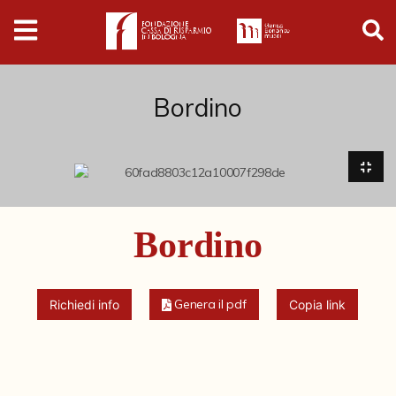
Digital
Humanities
Donazioni
Bordino
Pubblicazioni
Collezioni
Bordino
Arti Applicate
Cataloghi storici
Genera il pdf
Richiedi info
Copia link
Dipinti
Disegni