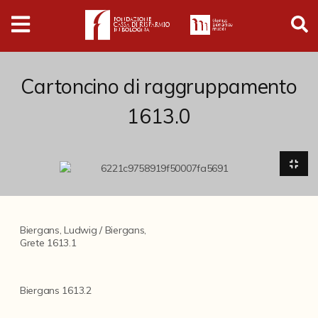
Digital
Humanities
Donazioni
Cartoncino di raggruppamento
1613.0
Pubblicazioni
Collezioni
Arti Applicate
Biergans, Ludwig / Biergans,
Cataloghi storici
Grete 1613.1
Dipinti
Biergans 1613.2
Disegni