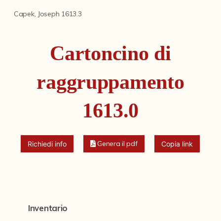
Fondi archivistici e raccolte documentarie
Capek, Joseph 1613.3
Aemilia Ars
Collezione Brighetti
Cartoncino di
Collezione Matteuzzi
raggruppamento
Fondo doc. Cinti
Ex libris Cavalieri
1613.0
Fondo Puntoni
Fondo Alfredo Testoni
Genera il pdf
Richiedi info
Copia link
Mille pubblicazioni bolognesi (1846-1849)
Fondi Fotografici
Fotografia e Nuovi Media
Inventario
Manoscritti