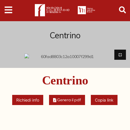
Digital
Humanities
Donazioni
Centrino
Pubblicazioni
Collezioni
Centrino
Arti Applicate
Cataloghi storici
Genera il pdf
Richiedi info
Copia link
Dipinti
Disegni