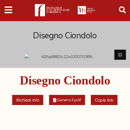
Digital
Humanities
Donazioni
Disegno Ciondolo
Pubblicazioni
Collezioni
Disegno Ciondolo
Arti Applicate
Cataloghi storici
Genera il pdf
Richiedi info
Copia link
Dipinti
Disegni