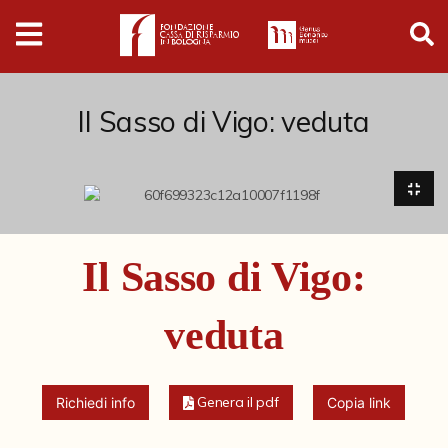
Digital
Humanities
Donazioni
Il Sasso di Vigo: veduta
Pubblicazioni
Collezioni
Il Sasso di Vigo:
Arti Applicate
veduta
Cataloghi storici
Dipinti
Genera il pdf
Richiedi info
Copia link
Disegni