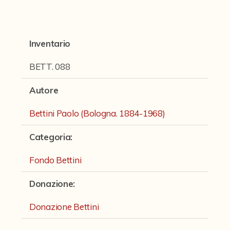
Fondi archivistici e raccolte documentarie
Fondi Fotografici
Inventario
Archivio Ferrari
Fondo Bettini
BETT. 088
Fondo Fantini
Autore
Fondo Fototecnica
Bettini Paolo (Bologna. 1884-1968)
Fondo Gonni
Categoria
:
Fondo Michelini
Fondo Bettini
Fondo Mingazzi
Donazione
:
Fondo Poppi - Fotografia dell'Emilia
Fondo Romagnoli
Donazione Bettini
Fotografie e Cartoline Brighetti