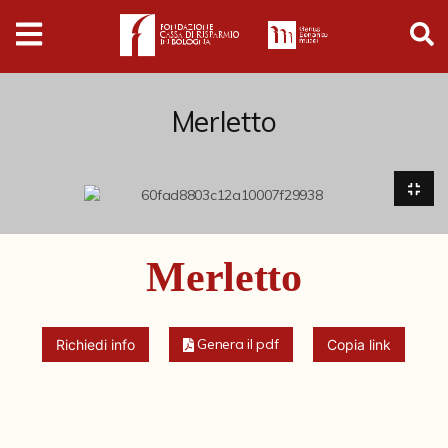
Digital
Humanities
Donazioni
Merletto
Pubblicazioni
Collezioni
Merletto
Arti Applicate
Cataloghi storici
Genera il pdf
Richiedi info
Copia link
Dipinti
Disegni