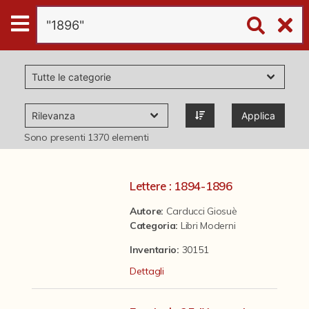
Digital
Humanities
Donazioni
Applica
Pubblicazioni
Sono presenti
1370
elementi
Collezioni
Lettere : 1894-1896
Autore:
Carducci Giosuè
virtual tour
Categoria
:
Libri Moderni
Inventario:
30151
Il progetto Digital Humanities
Dettagli