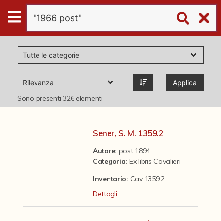
Digital
Humanities
Donazioni
Applica
Pubblicazioni
Sono presenti
326
elementi
Collezioni
Sener, S. M. 1359.2
Autore:
post 1894
virtual tour
Categoria
:
Ex libris Cavalieri
Inventario:
Cav 1359.2
Il progetto Digital Humanities
Dettagli