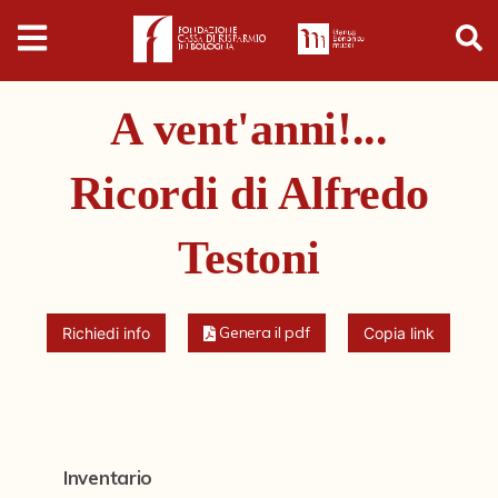
Digital
Humanities
A vent'anni!...
Donazioni
Ricordi di Alfredo
Pubblicazioni
Testoni
Collezioni
Genera il pdf
Arti Applicate
Richiedi info
Copia link
Cataloghi storici
Dipinti
Disegni
Inventario