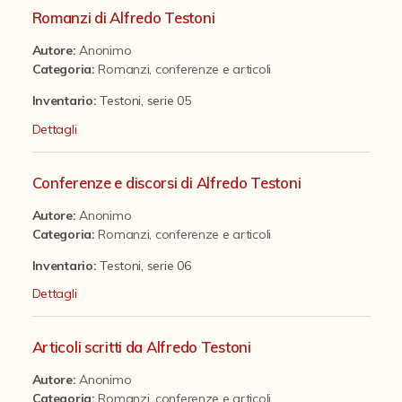
Fondi archivistici e raccolte documentarie
presente intervento c'erano già fascicoli con recensioni riferite
Romanzi di Alfredo Testoni
a singole commedie, pertanto è stata mantenuta questa
Aemilia Ars
Autore:
Anonimo
suddivisione facendo confluire in essi eventuali articoli
Categoria
:
Romanzi, conferenze e articoli
"sparsi" aventi il medesimo oggetto. I restanti articoli
Collezione Brighetti
presenti, riguardanti argomenti diversi, sono stati suddivisi tra
Inventario:
Testoni, serie 05
quelli scritti da Testoni e quelli che trattavano di lui o di sue
Collezione Matteuzzi
Dettagli
opere.
Fondo doc. Cinti
Conferenze e discorsi di Alfredo Testoni
Ex libris Cavalieri
Autore:
Anonimo
Fondo Puntoni
Categoria
:
Romanzi, conferenze e articoli
Fondo Alfredo Testoni
Inventario:
Testoni, serie 06
Caricature, disegni, figurini, miscellanea
Dettagli
Opere teatrali di Alfredo Testoni
Articoli scritti da Alfredo Testoni
Opere per il cinema
Autore:
Anonimo
Romanzi, conferenze e articoli
Categoria
:
Romanzi, conferenze e articoli