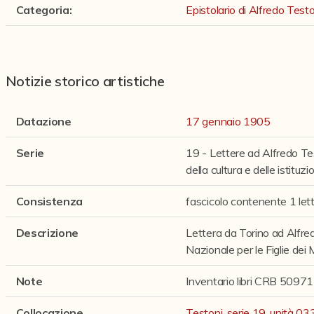
Categoria
:
Epistolario di Alfredo Testo
Notizie storico artistiche
Datazione
17 gennaio 1905
Serie
19 - Lettere ad Alfredo Te
della cultura e delle istituzi
Consistenza
fascicolo contenente 1 let
Descrizione
Lettera da Torino ad Alfred
Nazionale per le Figlie dei Mi
Note
Inventario libri CRB 50971
Collocazione
Testoni, serie 19, unità 03