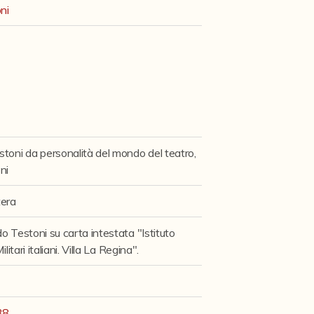
ni
stoni da personalità del mondo del teatro,
oni
tera
o Testoni su carta intestata "Istituto
litari italiani. Villa La Regina".
38