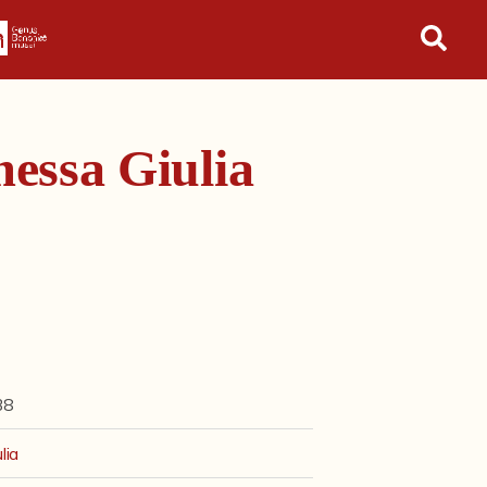
in tutto l'archivio
essa Giulia
38
lia