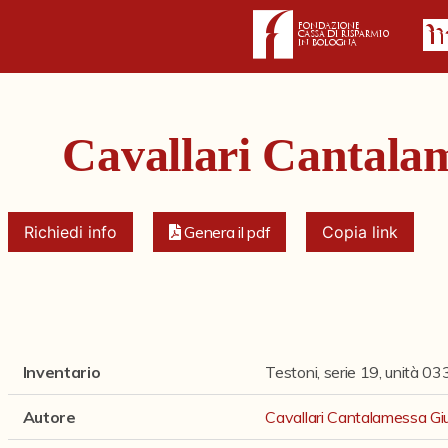
Cavallari Cantalam
Richiedi info
Genera il pdf
Copia link
Inventario
Testoni, serie 19, unità 03
Autore
Cavallari Cantalamessa Giu