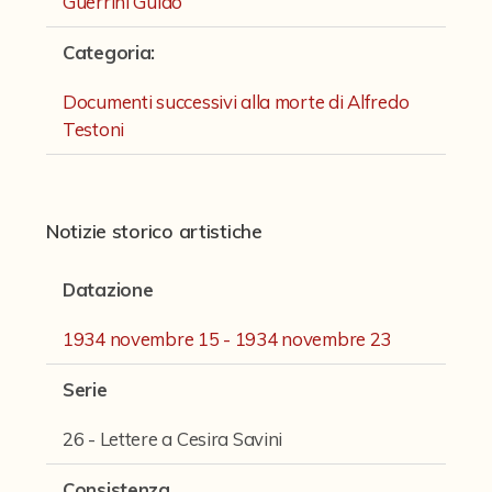
Guerrini Guido
Fondi archivistici e raccolte documentarie
Categoria
:
Aemilia Ars
Collezione Brighetti
Documenti successivi alla morte di Alfredo
Testoni
Collezione Matteuzzi
Fondo doc. Cinti
Ex libris Cavalieri
Notizie storico artistiche
Fondo Puntoni
Datazione
Fondo Alfredo Testoni
1934 novembre 15 - 1934 novembre 23
Caricature, disegni, figurini, miscellanea
Serie
Opere teatrali di Alfredo Testoni
Opere per il cinema
26 - Lettere a Cesira Savini
Romanzi, conferenze e articoli
Consistenza