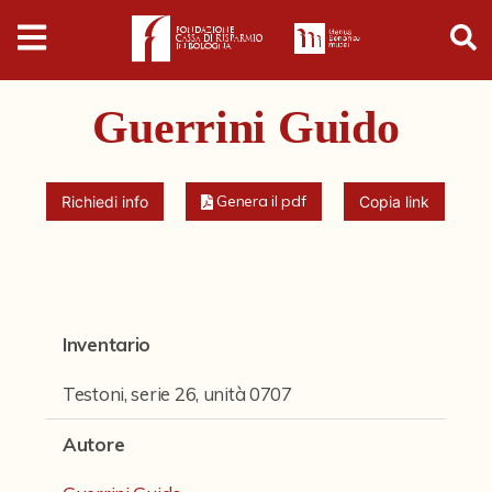
Digital
Humanities
Guerrini Guido
Donazioni
Pubblicazioni
Genera il pdf
Richiedi info
Copia link
Collezioni
Arti Applicate
Inventario
Cataloghi storici
Testoni, serie 26, unità 0707
Dipinti
Autore
Disegni