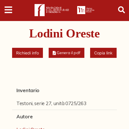
Digital
Humanities
Lodini Oreste
Donazioni
Pubblicazioni
Genera il pdf
Richiedi info
Copia link
Collezioni
Arti Applicate
Inventario
Cataloghi storici
Testoni, serie 27, unità 0725/263
Dipinti
Autore
Disegni