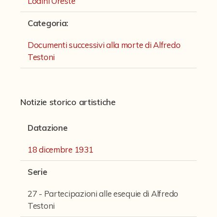
Lodini Oreste
Fondi archivistici e raccolte documentarie
Categoria
:
Aemilia Ars
Collezione Brighetti
Documenti successivi alla morte di Alfredo
Testoni
Collezione Matteuzzi
Fondo doc. Cinti
Ex libris Cavalieri
Notizie storico artistiche
Fondo Puntoni
Datazione
Fondo Alfredo Testoni
18 dicembre 1931
Caricature, disegni, figurini, miscellanea
Serie
Opere teatrali di Alfredo Testoni
Opere per il cinema
27 - Partecipazioni alle esequie di Alfredo
Testoni
Romanzi, conferenze e articoli