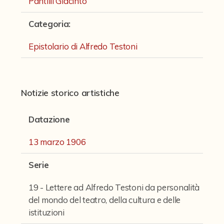
Pantilli Giacinto
Fondi archivistici e raccolte documentarie
Categoria
:
Aemilia Ars
Collezione Brighetti
Epistolario di Alfredo Testoni
Collezione Matteuzzi
Fondo doc. Cinti
Notizie storico artistiche
Ex libris Cavalieri
Datazione
Fondo Puntoni
Fondo Alfredo Testoni
13 marzo 1906
Caricature, disegni, figurini, miscellanea
Serie
Opere teatrali di Alfredo Testoni
19 - Lettere ad Alfredo Testoni da personalità
Opere per il cinema
del mondo del teatro, della cultura e delle
istituzioni
Romanzi, conferenze e articoli