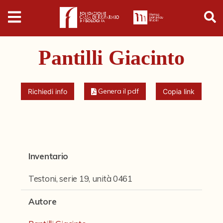
Digital
Humanities
Pantilli Giacinto
Donazioni
Pubblicazioni
Genera il pdf
Richiedi info
Copia link
Collezioni
Arti Applicate
Inventario
Cataloghi storici
Testoni, serie 19, unità 0461
Dipinti
Autore
Disegni