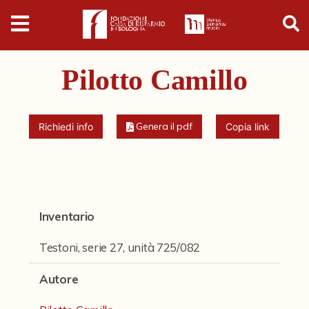
Digital
Humanities
Pilotto Camillo
Donazioni
Pubblicazioni
Genera il pdf
Richiedi info
Copia link
Collezioni
Arti Applicate
Inventario
Cataloghi storici
Testoni, serie 27, unità 725/082
Dipinti
Autore
Disegni