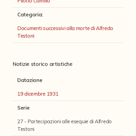
Pilotto Camillo
Fondi archivistici e raccolte documentarie
Categoria
:
Aemilia Ars
Collezione Brighetti
Documenti successivi alla morte di Alfredo
Testoni
Collezione Matteuzzi
Fondo doc. Cinti
Ex libris Cavalieri
Notizie storico artistiche
Fondo Puntoni
Datazione
Fondo Alfredo Testoni
19 dicembre 1931
Caricature, disegni, figurini, miscellanea
Serie
Opere teatrali di Alfredo Testoni
Opere per il cinema
27 - Partecipazioni alle esequie di Alfredo
Testoni
Romanzi, conferenze e articoli