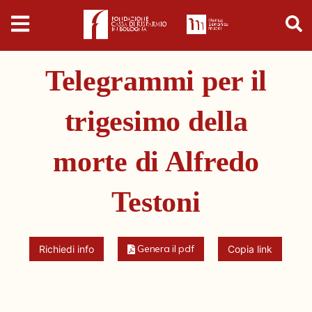
Digital
Humanities
Telegrammi per il
Donazioni
trigesimo della
Pubblicazioni
morte di Alfredo
Collezioni
Testoni
Arti Applicate
Cataloghi storici
Genera il pdf
Richiedi info
Copia link
Dipinti
Disegni