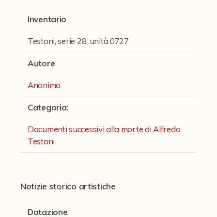
Fondi archivistici e raccolte documentarie
Inventario
Aemilia Ars
Testoni, serie 28, unità 0727
Collezione Brighetti
Collezione Matteuzzi
Autore
Fondo doc. Cinti
Anonimo
Ex libris Cavalieri
Categoria
:
Fondo Puntoni
Documenti successivi alla morte di Alfredo
Fondo Alfredo Testoni
Testoni
Caricature, disegni, figurini, miscellanea
Opere teatrali di Alfredo Testoni
Notizie storico artistiche
Opere per il cinema
Romanzi, conferenze e articoli
Datazione