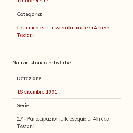
Trebbi Oreste
Fondi archivistici e raccolte documentarie
Categoria
:
Aemilia Ars
Collezione Brighetti
Documenti successivi alla morte di Alfredo
Testoni
Collezione Matteuzzi
Fondo doc. Cinti
Ex libris Cavalieri
Notizie storico artistiche
Fondo Puntoni
Datazione
Fondo Alfredo Testoni
18 dicembre 1931
Caricature, disegni, figurini, miscellanea
Serie
Opere teatrali di Alfredo Testoni
Opere per il cinema
27 - Partecipazioni alle esequie di Alfredo
Testoni
Romanzi, conferenze e articoli