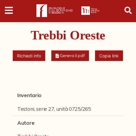
Digital
Humanities
Trebbi Oreste
Donazioni
Pubblicazioni
Genera il pdf
Richiedi info
Copia link
Collezioni
Arti Applicate
Inventario
Cataloghi storici
Testoni, serie 27, unità 0725/265
Dipinti
Autore
Disegni