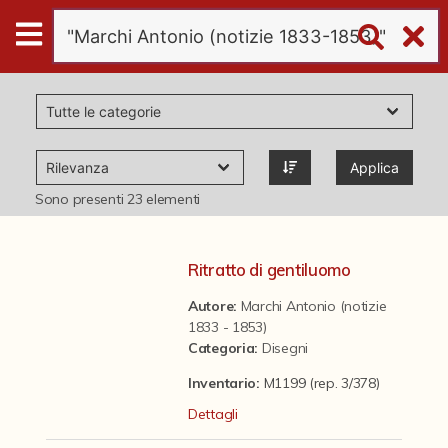
Digital
Humanities
Donazioni
Applica
Pubblicazioni
Sono presenti
23
elementi
Collezioni
Ritratto di gentiluomo
Autore:
Marchi Antonio (notizie
virtual tour
1833 - 1853)
Categoria
:
Disegni
Il progetto Digital Humanities
Inventario:
M1199 (rep. 3/378)
Dettagli