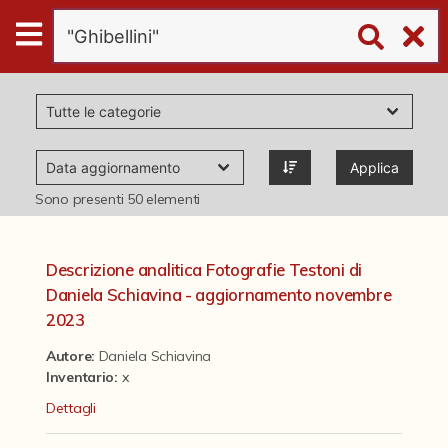
Digital
Humanities
Donazioni
Applica
Pubblicazioni
Sono presenti
50
elementi
Collezioni
Descrizione analitica Fotografie Testoni di
Daniela Schiavina - aggiornamento novembre
virtual tour
2023
Autore:
Daniela Schiavina
Inventario:
x
Il progetto Digital Humanities
Dettagli