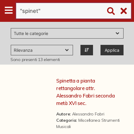
Digital
Humanities
Donazioni
Applica
Pubblicazioni
Sono presenti
13
elementi
Collezioni
Spinetta a pianta
rettangolare attr.
virtual tour
Alessandro Fabri seconda
metà XVI sec.
Il progetto Digital Humanities
Autore:
Alessandro Fabri
Categoria
:
Miscellanea Strumenti
Musicali